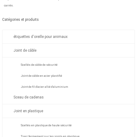
carrés.
Catégories et produits
étiquettes d'oreille pour animaux
Joint de câble
Scellés de câble de sécurité
Joint de câble en acier plastifié
Joint de fil d'acier allié d'aluminium
Sceau de cadenas
Joint en plastique
Scellés en plastique de haute sécurité
Tirez fermement sur les joints en plastique.