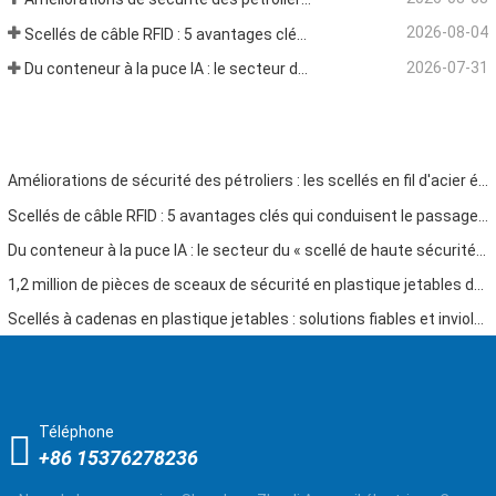
2026-08-04
Scellés de câble RFID : 5 avantages clés qui conduisent le passage de l'expédition mondiale vers la sécurité intelligente en 2026
2026-07-31
Du conteneur à la puce IA : le secteur du « scellé de haute sécurité » embrasse une double opportunité
Améliorations de sécurité des pétroliers : les scellés en fil d'acier évoluent des verrous physiques aux justificatifs de traçabilité
Scellés de câble RFID : 5 avantages clés qui conduisent le passage de l'expédition mondiale vers la sécurité intelligente en 2026
Du conteneur à la puce IA : le secteur du « scellé de haute sécurité » embrasse une double opportunité
1,2 million de pièces de sceaux de sécurité en plastique jetables de 400 mm expédiés au Venezuela pour la supervision de la sécurité multi-industrielle
Scellés à cadenas en plastique jetables : solutions fiables et inviolables pour la gestion de la chaîne d'approvisionnement mondiale
Téléphone
+86 15376278236