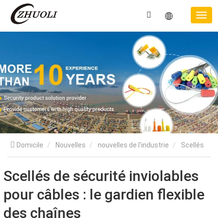
Domicile
Nouvelles
nouvelles de l'industrie
Scellés
de sécurité inviolables pour câbles : le gardien flexible des
Scellés de sécurité inviolables
pour câbles : le gardien flexible
chaînes d’approvisionnement mondiales
des chaînes