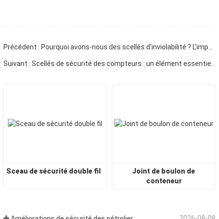
Précédent : Pourquoi avons-nous des scellés d'inviolabilité ? L'impératif à plusieurs niveaux du commerce mondial
Suivant : Scellés de sécurité des compteurs : un élément essentiel pour garantir l’intégrité des services publics et la protection des revenus.
Sceau de sécurité double fil
Joint de boulon de 
conteneur
2026-08-08
Améliorations de sécurité des pétroliers : les scellés en fil d'acier évoluent des verrous physiques aux justificatifs de traçabilité