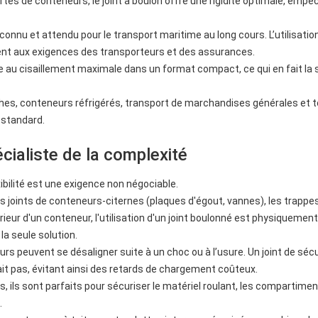
tes de conteneurs, le joint à boulon offre une rigidité optimale, empê
onnu et attendu pour le transport maritime au long cours. L’utilisatio
ment aux exigences des transporteurs et des assurances.
e au cisaillement maximale dans un format compact, ce qui en fait la 
hes, conteneurs réfrigérés, transport de marchandises générales et 
 standard.
écialiste de la complexité
xibilité est une exigence non négociable.
es joints de conteneurs-citernes (plaques d'égout, vannes), les trappe
érieur d'un conteneur, l'utilisation d'un joint boulonné est physiquement
 la seule solution.
s peuvent se désaligner suite à un choc ou à l’usure. Un joint de sécu
drait pas, évitant ainsi des retards de chargement coûteux.
, ils sont parfaits pour sécuriser le matériel roulant, les compartime
.