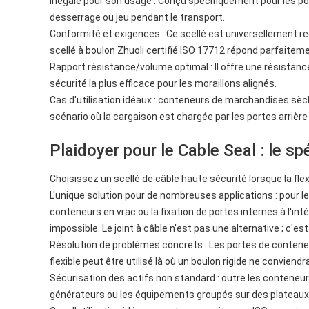
Inégalé pour son usage : Conçu spécifiquement pour les por
desserrage ou jeu pendant le transport.
Conformité et exigences : Ce scellé est universellement rec
scellé à boulon Zhuoli certifié ISO 17712 répond parfaite
Rapport résistance/volume optimal : Il offre une résistanc
sécurité la plus efficace pour les moraillons alignés.
Cas d'utilisation idéaux : conteneurs de marchandises sèc
scénario où la cargaison est chargée par les portes arrière
Plaidoyer pour le Cable Seal : le sp
Choisissez un scellé de câble haute sécurité lorsque la fle
L'unique solution pour de nombreuses applications : pour l
conteneurs en vrac ou la fixation de portes internes à l'int
impossible. Le joint à câble n'est pas une alternative ; c'est
Résolution de problèmes concrets : Les portes de conteneur
flexible peut être utilisé là où un boulon rigide ne convien
Sécurisation des actifs non standard : outre les conteneurs
générateurs ou les équipements groupés sur des plateaux