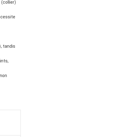
(collier)
écessite
, tandis
ints,
 non