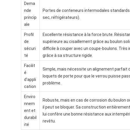
Dema
nde
Portes de conteneurs intermodales standards
princip
sec, réfrigérateurs).
ale
Profil
Excellente résistance à la force brute. Résist
de
supérieure au cisaillement grâce au boulon soli
sécuri
difficile à couper avec un coupe-boulons. Très i
té
grâce à sa structure rigide.
Facilit
Simple, mais nécessite un alignement parfait 
é
loquets de porte pour que le verrou puisse pas
d'appli
problème.
cation
Enviro
Robuste, mais en cas de corrosion du boulon o
nnem
il peut se bloquer. Sa construction entièremen
ent et
lui confère une bonne résistance aux intempér
durabil
revêtu.
ité