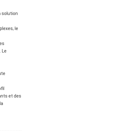
 solution
lexes, le
mes
. Le
ute
fil
ants et des
la