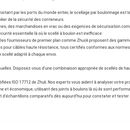
sitant par les ports du monde entier, le scellage par boulonnage est la
pilier de la sécurité des conteneurs.
ternes, des marchandises en vrac ou des exigences de sécurisation comp
curité essentielle là où le scellé à boulon est inefficace.
. Des fournisseurs de premier plan comme Zhuoli proposent des gam
és pour câbles haute résistance, tous certifiés conformes aux normes
e scellé adapté à chaque envoi.
tuelles. Disposez-vous d'une combinaison appropriée de scellés de ha
iées ISO 17712 de Zhuli. Nos experts vous aident à analyser votre pro
e et économique, utilisant des joints à boulons là où ils sont perform
it d'échantillons comparatifs dès aujourd'hui pour constater et tester 