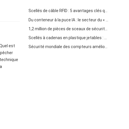
Scellés de câble RFID : 5 avantages clés qui conduisent le passage de l'expédition mondiale vers la sécurité intelligente en 2026
Du conteneur à la puce IA : le secteur du « scellé de haute sécurité » embrasse une double opportunité
1,2 million de pièces de sceaux de sécurité en plastique jetables de 400 mm expédiés au Venezuela pour la supervision de la sécurité multi-industrielle
Scellés à cadenas en plastique jetables : solutions fiables et inviolables pour la gestion de la chaîne d'approvisionnement mondiale
 Quel est
Sécurité mondiale des compteurs améliorée : les scellés intelligents avec codes traçables uniques redéfinissent la protection anti-effraction
empêcher
 technique
la