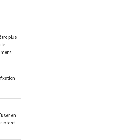
être plus
 de
rement
fixation
x
'user en
ésistent