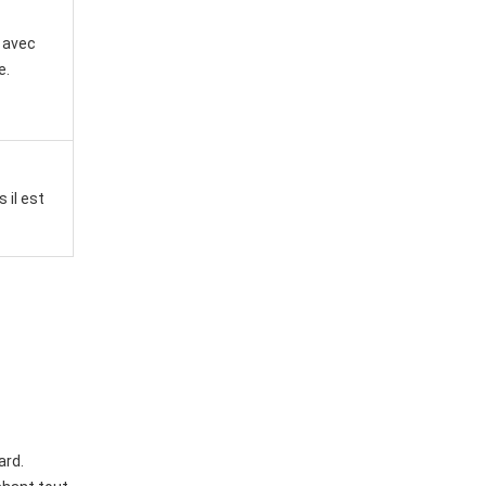
, avec
e.
 il est
ard.