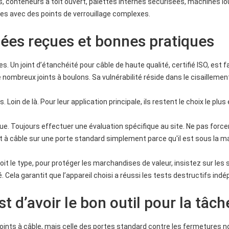
rs, conteneurs à toit ouvert, palettes internes sécurisées, machines l
ques avec des points de verrouillage complexes.
idées reçues et bonnes pratiques
s. Un joint d’étanchéité pour câble de haute qualité, certifié ISO, est f
e nombreux joints à boulons. Sa vulnérabilité réside dans le cisaillemen
oin de là. Pour leur application principale, ils restent le choix le plus e
sique. Toujours effectuer une évaluation spécifique au site. Ne pas forcer
int à câble sur une porte standard simplement parce qu'il est sous la m
e soit le type, pour protéger les marchandises de valeur, insistez sur les
. Cela garantit que l’appareil choisi a réussi les tests destructifs ind
st d’avoir le bon outil pour la tâch
 joints à câble, mais celle des portes standard contre les fermetures n