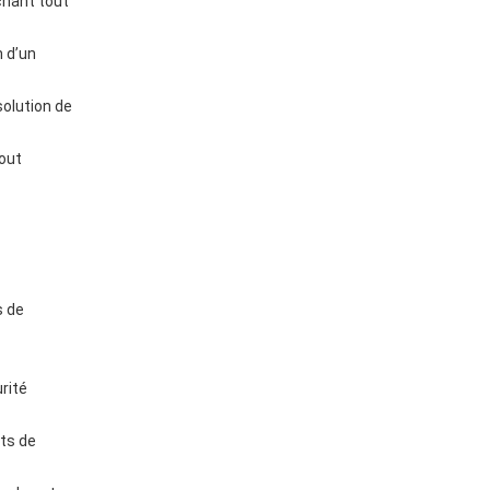
chant tout
n d’un
solution de
tout
s de
rité
nts de