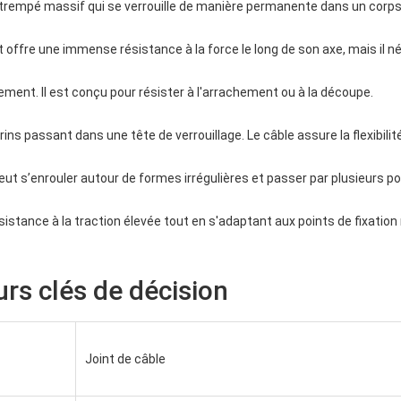
r trempé massif qui se verrouille de manière permanente dans un corps 
et offre une immense résistance à la force le long de son axe, mais il n
llement. Il est conçu pour résister à l'arrachement ou à la découpe.
ns passant dans une tête de verrouillage. Le câble assure la flexibilité
peut s’enrouler autour de formes irrégulières et passer par plusieurs po
 résistance à la traction élevée tout en s'adaptant aux points de fixation
rs clés de décision
Joint de câble