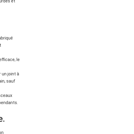
ourdes et
abriqué
t
fficace, le
 un joint à
ain, sauf
 sceaux
épendants.
e.
on