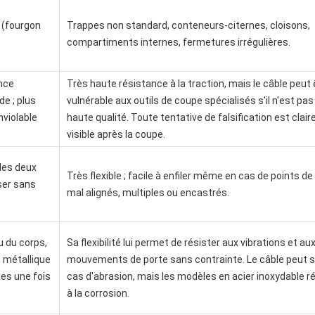
 (fourgon
Trappes non standard, conteneurs-citernes, cloisons,
compartiments internes, fermetures irrégulières.
ance
Très haute résistance à la traction, mais le câble peut 
de ; plus
vulnérable aux outils de coupe spécialisés s'il n'est pas
nviolable
haute qualité. Toute tentative de falsification est clai
visible après la coupe.
des deux
Très flexible ; facile à enfiler même en cas de points de 
ser sans
mal alignés, multiples ou encastrés.
u du corps,
Sa flexibilité lui permet de résister aux vibrations et au
t métallique
mouvements de porte sans contrainte. Le câble peut s
ies une fois
cas d'abrasion, mais les modèles en acier inoxydable r
à la corrosion.